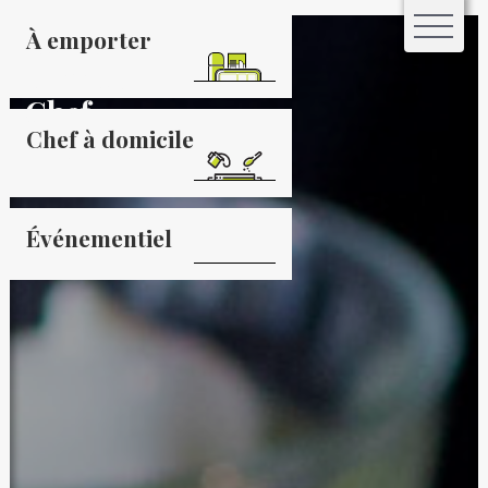
Roland
À emporter
Michon
Chef
Chef à domicile
Traiteur
Événementiel