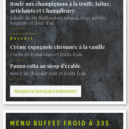
Roulé aux champignons à la truffe, laitue,
artichauts et Champfleury
Salade de riz thaïlandais, quinoa, orge perlée,
roquette et fleur d’ail
Dessert
Crème espagnole citronnée à la vanille
Coulis de framboises et fruits frais
Panna cotta au sirop d'érable
Sauce au chocolat noir et fruits frais
Remplir le formulaire évènement
MENU BUFFET FROID À 33$