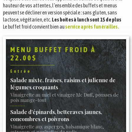
hauteur de vos attentes, l’ensemble des buffets et menus
peuvent se décliner en version spéciale : sans gluten, sans
lactose, végétarien, etc.
Les boites à lunch sont 1$ de plus
Le buffet froid convient bien au
service après funérailles.
MENU BUFFET FROID À
22.00$
Entrée
Salade mixte, fraises, raisins et julienne de
légumes croquants
Vinaigrette au miel et vinaigre Mc Duff, pousses de
pois mange-tout
Salade d’épinards, betteraves jaunes,
concombres et poivrons
Vinaigrette aux asperges, balsamique blanc,
estragon et gaufrettes de radis