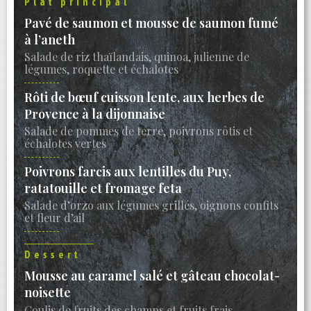
Plat principal
Pavé de saumon et mousse de saumon fumé
à l’aneth
Salade de riz thaïlandais, quinoa, julienne de
légumes, roquette et échalotes
Rôti de bœuf cuisson lente, aux herbes de
Provence à la dijonnaise
Salade de pommes de terre, poivrons rôtis et
échalotes vertes
Poivrons farcis aux lentilles du Puy,
ratatouille et fromage feta
Salade d’orzo aux légumes grillés, oignons confits
et fleur d’ail
Dessert
Mousse au caramel salé et gâteau chocolat-
noisette
Coulis de fruits des champs et fruits frais